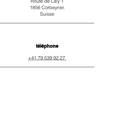
Route de Laly 1
1856 Corbeyrier,
Suisse
téléphone
+41 79 539 92 27
email
auxpainssanspeines@mail.c
h