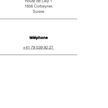
Route de Laly 1
1856 Corbeyrier,
Suisse
téléphone
+41 79 539 92 27
email
auxpainssanspeines@mail.c
h