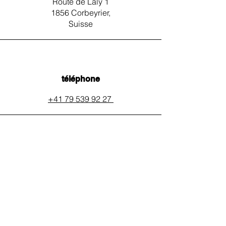
Route de Laly 1
1856 Corbeyrier,
Suisse
téléphone
+41 79 539 92 27
email
auxpainssanspeines@mail.c
h