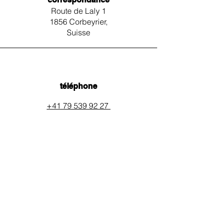
Route de Laly 1
1856 Corbeyrier,
Suisse
téléphone
+41 79 539 92 27
email
auxpainssanspeines@mail.c
h