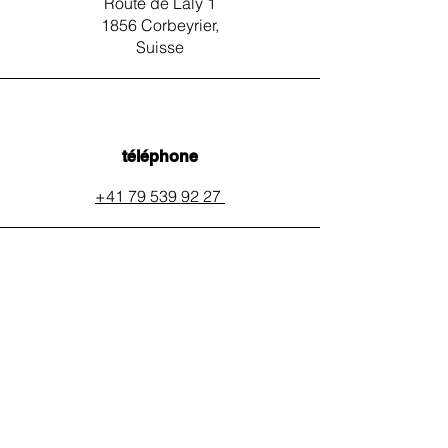
Route de Laly 1
1856 Corbeyrier,
Suisse
téléphone
+41 79 539 92 27
email
auxpainssanspeines@mail.c
h