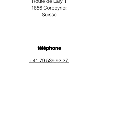
Route de Laly 1
1856 Corbeyrier,
Suisse
téléphone
+41 79 539 92 27
email
auxpainssanspeines@mail.c
h