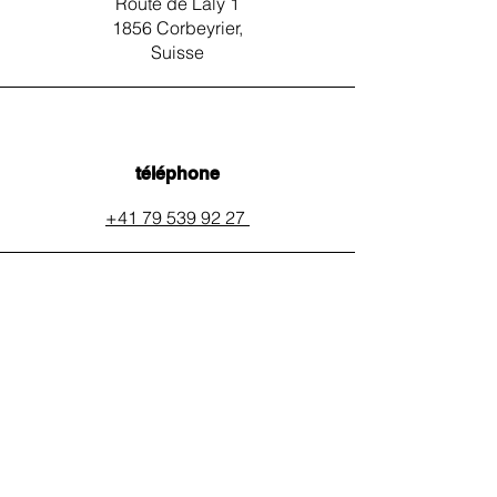
Route de Laly 1
1856 Corbeyrier,
Suisse
téléphone
+41 79 539 92 27
email
auxpainssanspeines@mail.c
h