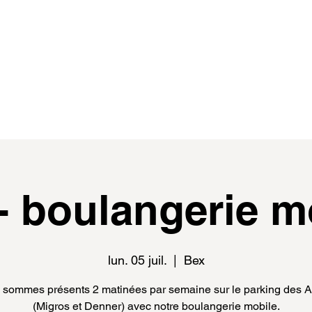
de
events
distributeur.rice.s
médias
- boulangerie m
lun. 05 juil.
  |  
Bex
sommes présents 2 matinées par semaine sur le parking des 
(Migros et Denner) avec notre boulangerie mobile.