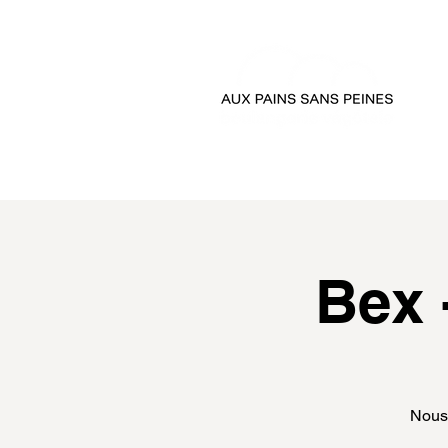
accueil
passer comman
Bex 
Nous 