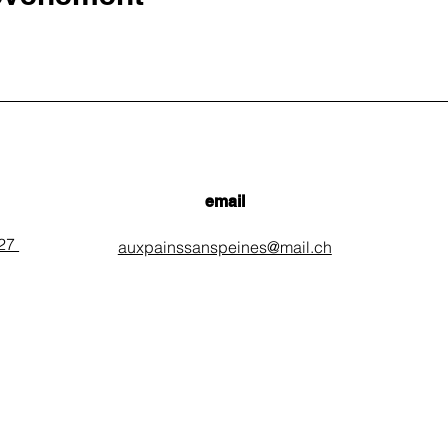
email
 27
auxpainssanspeines@mail.ch